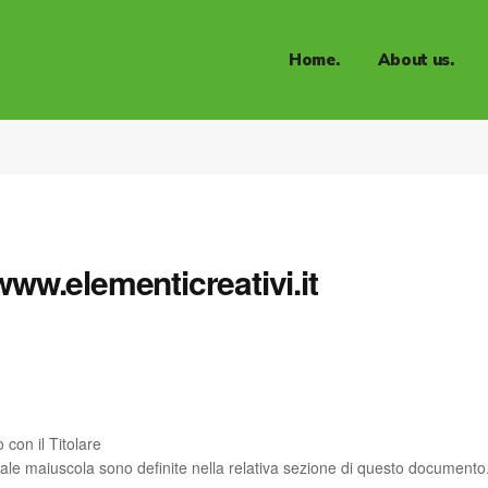
About EC
Home.
About us.
Process.
Skills.
EC Edizioni.
About EC
Network EC.
Process.
Photo Video
Skills.
Culinary Co
EC Edizioni.
www.elementicreativi.it
Network EC.
Photo Video
Culinary Co
 con il Titolare
ziale maiuscola sono definite nella relativa sezione di questo documento