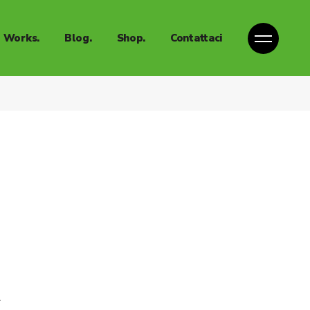
Books
Works.
Blog.
Shop.
Contattaci
Clothing
Mugs
Books
Clothing
 Lab.
Mugs
ntent Lab.
 Lab.
ntent Lab.
.