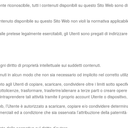
 riconoscibile, tutti i contenuti disponibili su questo Sito Web sono di pr
ntenuto disponibile su questo Sito Web non violi la normativa applicabile 
 alle pretese legalmente esercitabili, gli Utenti sono pregati di indirizzare 
i diritto di proprietà intellettuale sui suddetti contenuti.
nuti in alcun modo che non sia necessario od implicito nel corretto utiliz
to agli Utenti di copiare, scaricare, condividere oltre i limiti sotto specif
tolicenze, trasformare, trasferire/alienare a terze parti o creare opere 
intraprendere tali attività tramite il proprio account Utente o dispositiv
 l’Utente è autorizzato a scaricare, copiare e/o condividere determinat
ciali ed a condizione che sia osservata l’attribuzione della paternità d