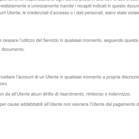
immediatamente e univocamente tramite i recapiti indicati in questo doc
t Utente, le credenziali d’accesso o i dati personali, siano state violate,
t e cessare l’utilizzo del Servizio in qualsiasi momento, seguendo quest
to documento.
o cancellare l’account di un Utente in qualsiasi momento a propria discrez
mini.
 da all’Utente alcun diritto di risarcimento, rimborso o indennizzo.
per cause addebitabili all’Utente non esonera l’Utente dal pagamento 