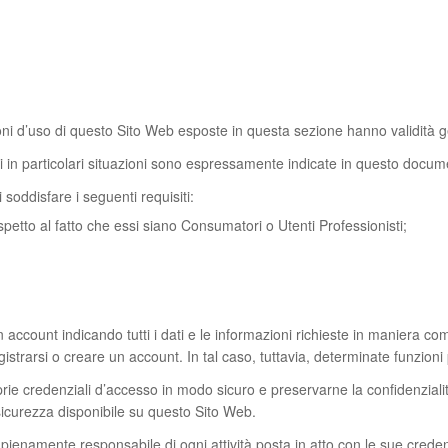
oni d’uso di questo Sito Web esposte in questa sezione hanno validità 
ili in particolari situazioni sono espressamente indicate in questo docum
 soddisfare i seguenti requisiti:
rispetto al fatto che essi siano Consumatori o Utenti Professionisti;
 account indicando tutti i dati e le informazioni richieste in maniera com
egistrarsi o creare un account. In tal caso, tuttavia, determinate funzion
rie credenziali d’accesso in modo sicuro e preservarne la confidenzialità
 sicurezza disponibile su questo Sito Web.
ienamente responsabile di ogni attività posta in atto con le sue creden