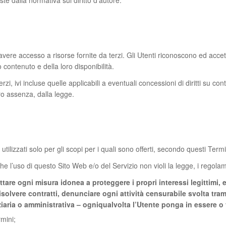
te dalla normativa sul diritto d’autore.
vere accesso a risorse fornite da terzi. Gli Utenti riconoscono ed accet
 contenuto e della loro disponibilità.
terzi, ivi incluse quelle applicabili a eventuali concessioni di diritti su co
oro assenza, dalla legge.
ilizzati solo per gli scopi per i quali sono offerti, secondo questi Termi
he l’uso di questo Sito Web e/o del Servizio non violi la legge, i regolament
adottare ogni misura idonea a proteggere i propri interessi legittimi,
isolvere contratti, denunciare ogni attività censurabile svolta tram
iziaria o amministrativa – ogniqualvolta l’Utente ponga in essere o
rmini;