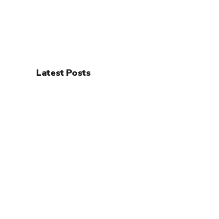
degli
articoli
Latest Posts