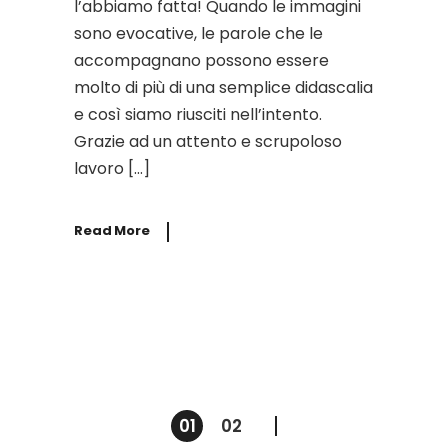
l’abbiamo fatta! Quando le immagini
sono evocative, le parole che le
accompagnano possono essere
molto di più di una semplice didascalia
e così siamo riusciti nell’intento.
Grazie ad un attento e scrupoloso
lavoro […]
Read More
Paginazione
01
02