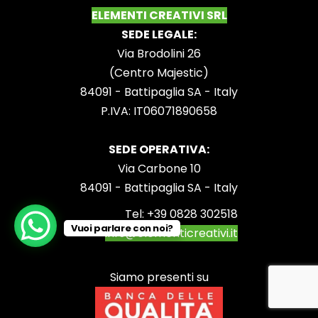
ELEMENTI CREATIVI SRL
SEDE LEGALE:
Via Brodolini 26
(Centro Majestic)
84091 - Battipaglia SA - Italy
P.IVA: IT06071890658
SEDE OPERATIVA:
Via Carbone 10
84091 - Battipaglia SA - Italy
Tel:
+39 0828 302518
Vuoi parlare con noi?
info@elementicreativi.it
Siamo presenti su