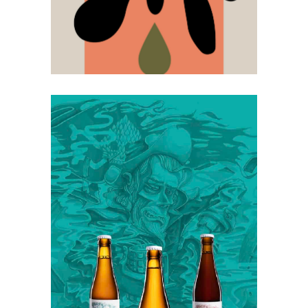
contadina
Branding
Consulenza creativa
Corporate Identity
Design
Illustration
Label Design
Photography
Malto Più – La
birra dei pirati