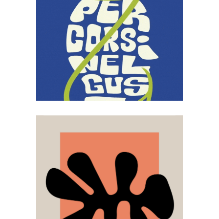
Branding
Design
Events
Poster
design
Web design
Percorsi nel
gusto
Branding
Clothing design
Consulenza creativa
Corporate Identity
Design
Motion design
Strategia
Tenuta degli
Ulivi – Dimora