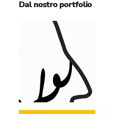
MuCLE Museo
Carlo Levi – Un
pittore molto
noto ma poco
conosciuto
Branding
Clothing design