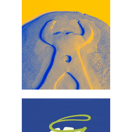
Consulenza creativa
Corporate Identity
Design
Label Design
Packaging
Photography
Argiva – il
tempio della
mozzarella di
bufala