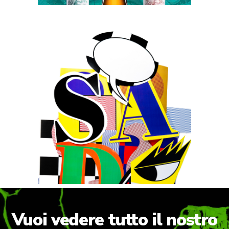
Design
Pubblishing
Gruppo SADA –
valori che fanno
rumore
Vuoi vedere tutto il nostro
lavoro?​