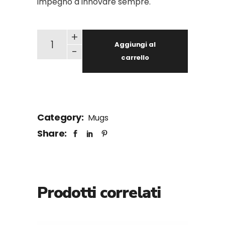
impegno a innovare sempre.
EC Mug - theme 2015 - Innovare sempre quanti
+
Aggiungi al
-
carrello
Category:
Mugs
Share:
Prodotti correlati