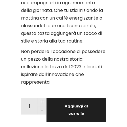
accompagnarti in ogni momento
della giornata. Che tu stia iniziando la
mattina con un caffè energizzante o
rilassandoti con una tisana serale,
questa tazza aggiungerà un tocco di
stile e storia alla tua routine.
Non perdere l’occasione di possedere
un pezzo della nostra storia:
colleziona la tazza del 2023 e lasciati
ispirare dall’innovazione che
rappresenta.
EC Mug - theme 2023 - La fusione degli element
+
Aggiungi al
-
carrello