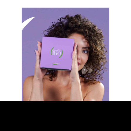
3D Design
Branding
Campagne
Consulenza creativa
Corporate Identity
Design
E-
commerce
Events
Label Design
Media
Packaging
Photography
Poster design
Pubblishing
SEO
SMM
Strategia
Video
WEB ADV
Web design
Web development
Web e App
Web Marketing
Apri anche tu una
Parentesi Bio