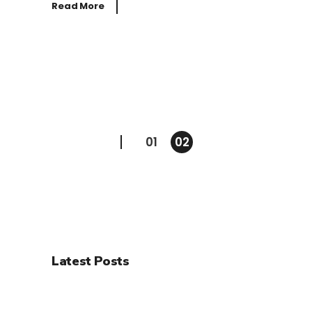
Read More
Paginazione
01
02
degli
articoli
Latest Posts